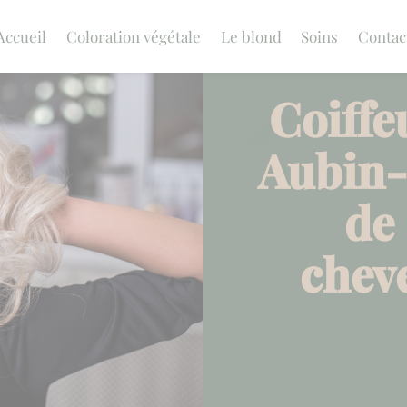
Accueil
Coloration végétale
Le blond
Soins
Contac
Coiffe
Aubin-
de
chev