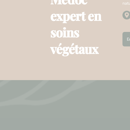
natu
expert en
soins
E
végétaux