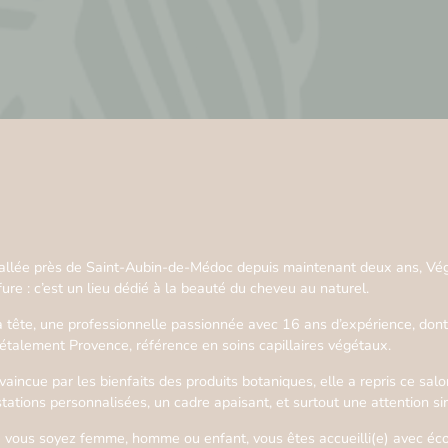
tallée près de Saint-Aubin-de-Médoc depuis maintenant deux ans, Vég
fure : c’est un lieu dédié à la beauté du cheveu au naturel.
a tête, une professionnelle passionnée avec 16 ans d’expérience, dont
étalement Provence, référence en soins capillaires végétaux.
aincue par les bienfaits des produits botaniques, elle a repris ce salon
stations personnalisées, un cadre apaisant, et surtout une attention s
 vous soyez femme, homme ou enfant, vous êtes accueilli(e) avec écout