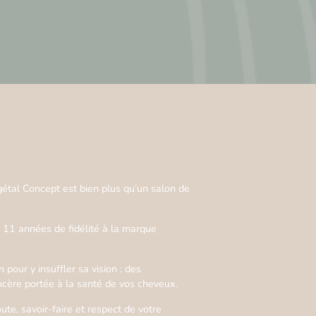
étal Concept est bien plus qu’un salon de
 11 années de fidélité à la marque
 pour y insuffler sa vision : des
incère portée à la santé de vos cheveux.
e, savoir-faire et respect de votre