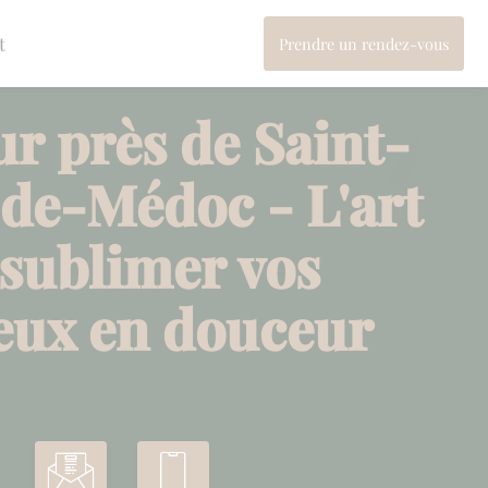
t
Prendre un rendez-vous
Végétal concept
ur près de Saint-
de-Médoc - L'art
 sublimer vos
eux en douceur