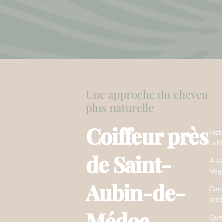
Une approche du cheveu
plus naturelle
Coiffeur près
Ins
coif
de Saint-
À s
Vég
Aubin-de-
Conv
pre
Médoc
Que