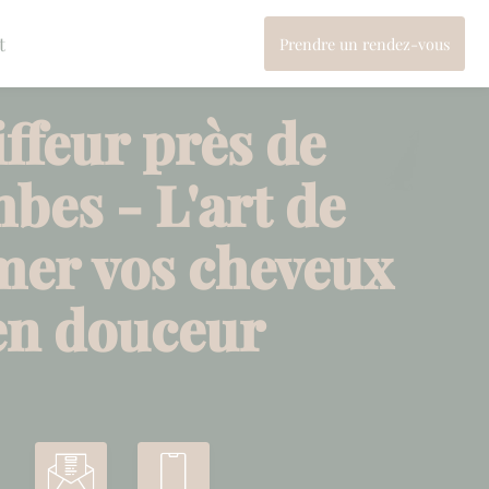
t
Prendre un rendez-vous
Végétal concept
ffeur près de
bes - L'art de
mer vos cheveux
en douceur