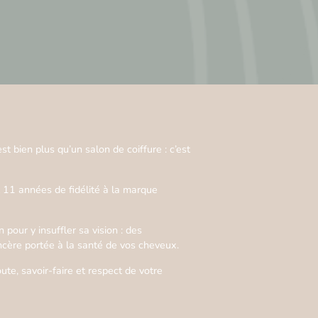
 bien plus qu’un salon de coiffure : c’est
 11 années de fidélité à la marque
 pour y insuffler sa vision : des
incère portée à la santé de vos cheveux.
e, savoir-faire et respect de votre