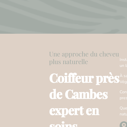
Une approche du cheveu
Ins
plus naturelle
un 
Coiffeur près
À s
Vég
de Cambes
Conv
pre
expert en
Que
natu
soins