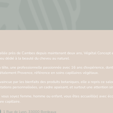
tallée près de Cambes depuis maintenant deux ans, Végétal Concept est
lieu dédié à la beauté du cheveu au naturel.
a tête, une professionnelle passionnée avec 16 ans d’expérience, dont
étalement Provence, référence en soins capillaires végétaux.
aincue par les bienfaits des produits botaniques, elle a repris ce salon
stations personnalisées, un cadre apaisant, et surtout une attention s
 vous soyez femme, homme ou enfant, vous êtes accueilli(e) avec écout
re capillaire.
1 Rue de Lyon, 33000 Bordeaux