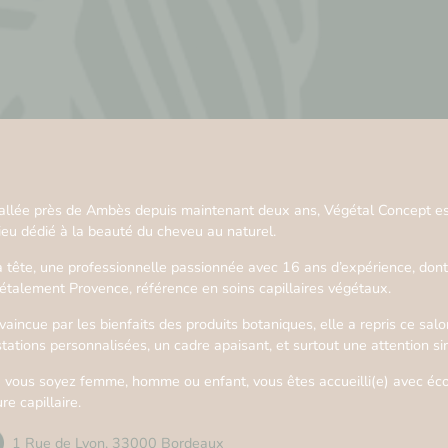
tallée près de Ambès depuis maintenant deux ans, Végétal Concept est 
lieu dédié à la beauté du cheveu au naturel.
a tête, une professionnelle passionnée avec 16 ans d’expérience, dont
étalement Provence, référence en soins capillaires végétaux.
aincue par les bienfaits des produits botaniques, elle a repris ce salon
stations personnalisées, un cadre apaisant, et surtout une attention s
 vous soyez femme, homme ou enfant, vous êtes accueilli(e) avec écout
re capillaire.
1 Rue de Lyon, 33000 Bordeaux