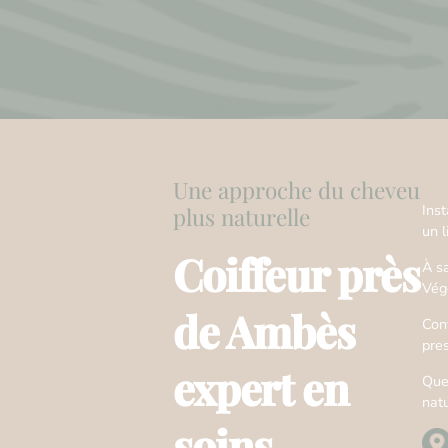
Une approche du cheveu
Ins
plus naturelle
un 
Coiffeur près
À s
Vég
de Ambès
Conv
pre
expert en
Que
natu
soins