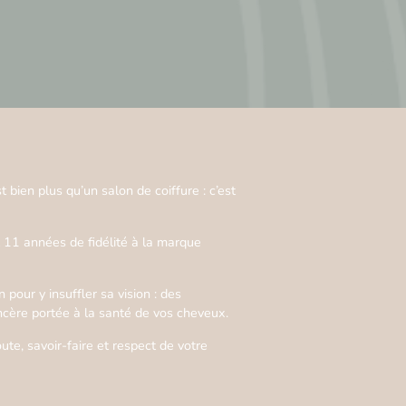
bien plus qu’un salon de coiffure : c’est
 11 années de fidélité à la marque
 pour y insuffler sa vision : des
incère portée à la santé de vos cheveux.
e, savoir-faire et respect de votre