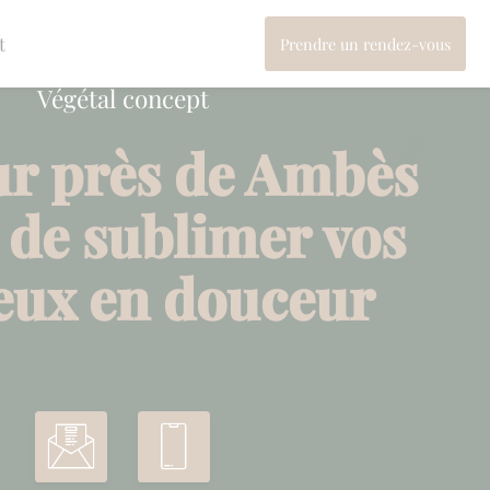
t
Prendre un rendez-vous
Végétal concept
ur près de Ambès
t de sublimer vos
eux en douceur