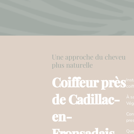
Une approche du cheveu
plus naturelle
Coiffeur près
Ins
coif
de Cadillac-
À s
Vég
en-
Conv
pre
Fronsadais
Que