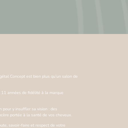
gétal Concept est bien plus qu’un salon de
 11 années de fidélité à la marque
 pour y insuffler sa vision : des
incère portée à la santé de vos cheveux.
e, savoir-faire et respect de votre