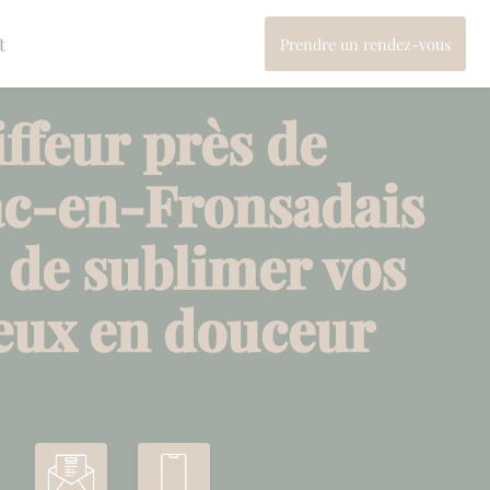
t
Prendre un rendez-vous
Végétal concept
ffeur près de
ac-en-Fronsadais
t de sublimer vos
eux en douceur