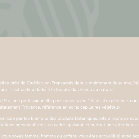
tallée près de Cadillac-en-Fronsadais depuis maintenant deux ans, Vé
fure : c’est un lieu dédié à la beauté du cheveu au naturel.
a tête, une professionnelle passionnée avec 16 ans d’expérience, dont
étalement Provence, référence en soins capillaires végétaux.
aincue par les bienfaits des produits botaniques, elle a repris ce salon
stations personnalisées, un cadre apaisant, et surtout une attention s
 vous soyez femme, homme ou enfant, vous êtes accueilli(e) avec écout