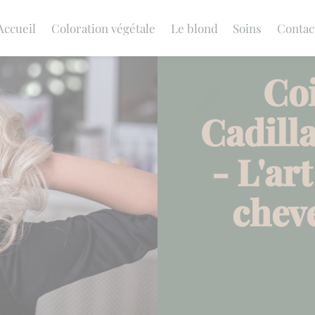
Accueil
Coloration végétale
Le blond
Soins
Contac
Coi
Cadill
- L'ar
chev