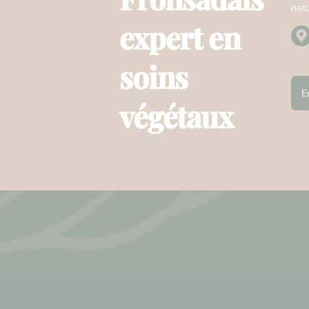
natu
expert en
soins
E
végétaux