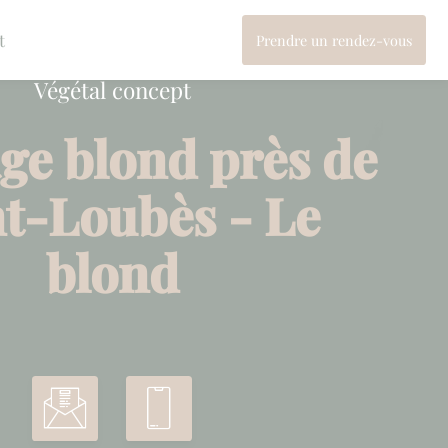
t
Prendre un rendez-vous
Végétal concept
ge blond près de
nt-Loubès - Le
blond