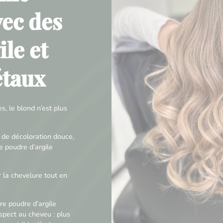
vec des
le et
étaux
, le blond n’est plus
 de décoloration douce,
e poudre d’argile
 la chevelure tout en
re poudre d’argile
pect au cheveu : plus