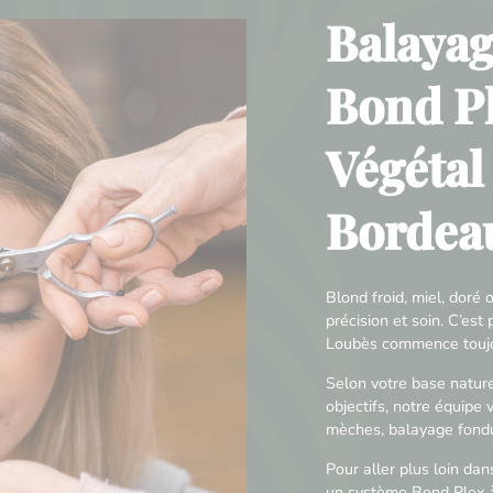
Balayag
Bond Pl
Végétal
Bordea
Blond froid, miel, dor
précision et soin. C’es
Loubès commence toujou
Selon votre base naturel
objectifs, notre équipe 
mèches, balayage fondu,
Pour aller plus loin dan
un système Bond Plex à