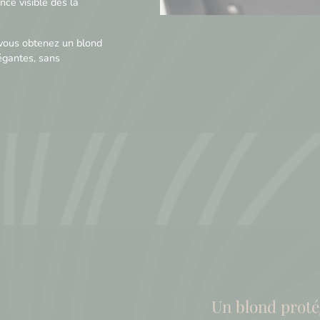
nce visible dès la
 vous obtenez un blond
égantes, sans
Un blond proté