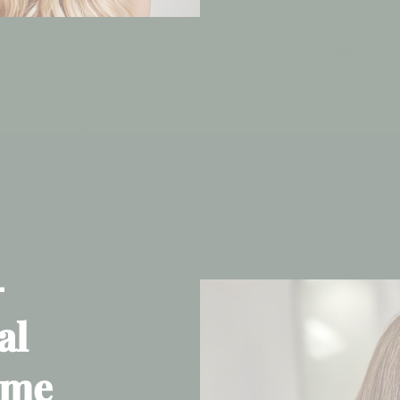
-
al
ime