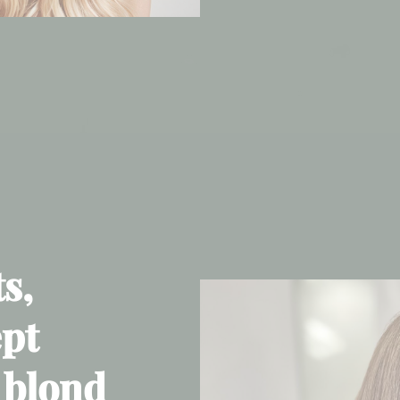
s,
ept
 blond