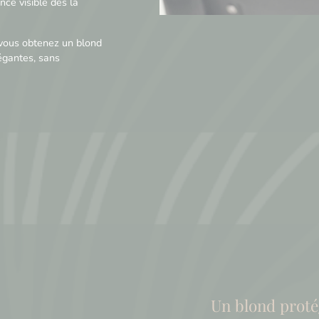
nce visible dès la
 vous obtenez un blond
égantes, sans
Un blond proté