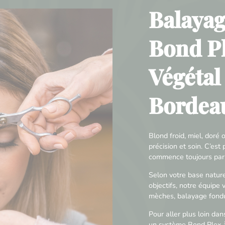
Balayag
Bond Pl
Végétal
Bordea
Blond froid, miel, dor
précision et soin. C’es
commence toujours par 
Selon votre base naturel
objectifs, notre équipe 
mèches, balayage fondu,
Pour aller plus loin dan
un système Bond Plex à