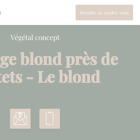
t
Prendre un rendez-vous
Végétal concept
ge blond près de
ets - Le blond