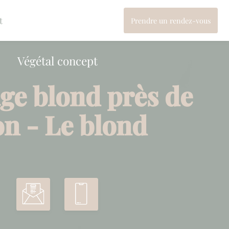
t
Prendre un rendez-vous
Végétal concept
ge blond près de
on - Le blond