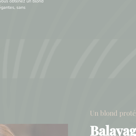
 vous obtenez un blond
égantes, sans
Un blond proté
Balayag