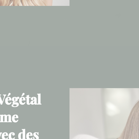
Végétal
ime
vec des