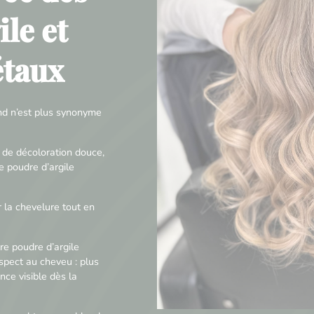
le et
étaux
nd n’est plus synonyme
 de décoloration douce,
e poudre d’argile
 la chevelure tout en
re poudre d’argile
pect au cheveu : plus
nce visible dès la