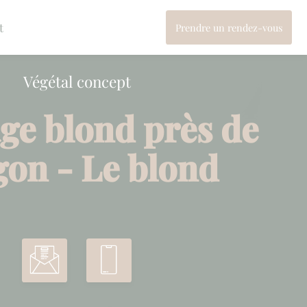
t
Prendre un rendez-vous
Végétal concept
ge blond près de
gon - Le blond