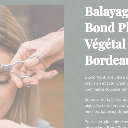
Balayag
Bond Pl
Végétal
Bordea
Blond froid, miel, dor
précision et soin. C’es
commence toujours par 
Selon votre base naturel
objectifs, notre équipe 
mèches, balayage fondu,
Pour aller plus loin dan
un système Bond Plex à