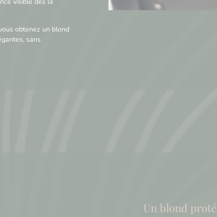
nce visible dès la
 vous obtenez un blond
égantes, sans
Un blond proté