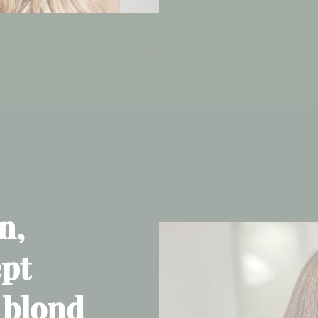
n,
ept
 blond