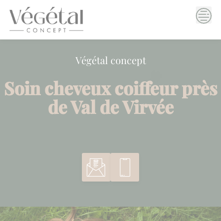
Skip
to
content
Végétal concept
Soin cheveux coiffeur près
de Val de Virvée