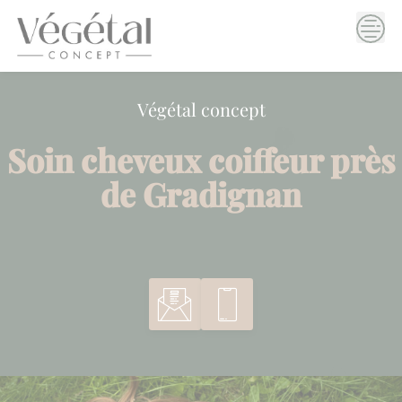
Skip
to
content
Végétal concept
Soin cheveux coiffeur près
de Gradignan