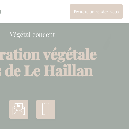
t
Prendre un rendez-vous
Végétal concept
ration végétale
 de Le Haillan