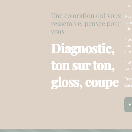
La c
Une coloration qui vous
Ava
ressemble, pensée pour
hist
ada
vous
Nous
Diagnostic,
nou
val
ton sur ton,
Not
tem
gloss, coupe
Pren
dur
P