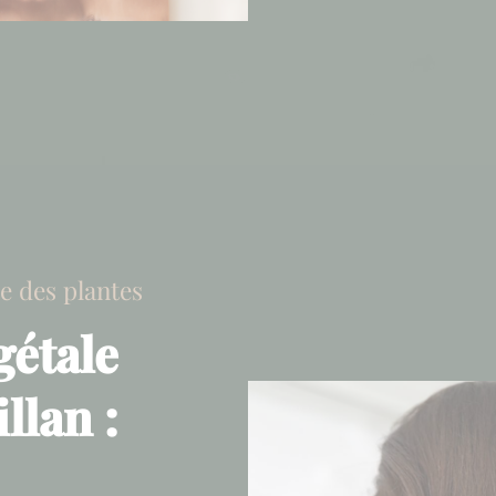
ce des plantes
gétale
llan :