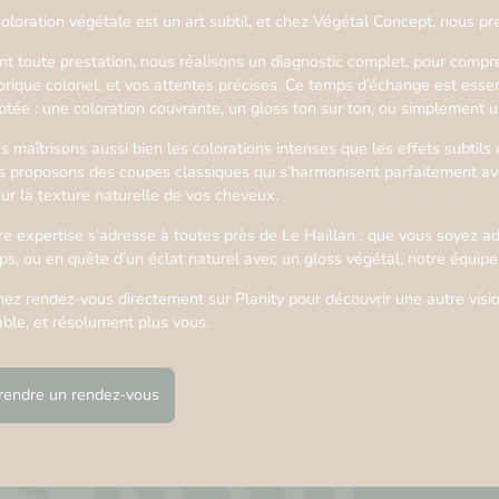
oloration végétale est un art subtil, et chez Végétal Concept, nous pr
nt toute prestation, nous réalisons un diagnostic complet, pour compr
orique coloriel, et vos attentes précises. Ce temps d’échange est essen
ptée : une coloration couvrante, un gloss ton sur ton, ou simplement u
 maîtrisons aussi bien les colorations intenses que les effets subtils 
s proposons des coupes classiques qui s’harmonisent parfaitement ave
eur la texture naturelle de vos cheveux.
re expertise s’adresse à toutes près de Le Haillan : que vous soyez ad
ps, ou en quête d’un éclat naturel avec un gloss végétal, notre équi
ez rendez-vous directement sur Planity pour découvrir une autre vision
able, et résolument plus vous.
rendre un rendez-vous