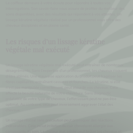
Le coiffeur demeure à votre écoute pour répondre à toutes vos
interrogations. Son savoir-faire vous assure de profiter du meilleur des
soins disponibles, avec des résultats qui répondent à vos attentes. Un
lissage kératine végétale réalisé par un professionnel vous offre des
cheveux disciplinés et en pleine santé.
Les risques d’un lissage kératine
végétale mal exécuté
Un lissage kératine végétale mal exécuté peut entraîner de nombreux
désagréments. Sans l’expertise d’un professionnel, les cheveux risquent
d’être abîmés. Une mauvaise application du produit peut fragiliser les
fibres capillaires, entraînant cassures et fourches. La kératine, si elle
n’est pas manipulée correctement, peut alourdir vos cheveux. Cela
affecte la beauté naturelle de votre chevelure. Sans diagnostic
préalable de votre type de cheveux, l’effet lissant peut ne pas être
optimal. Au contraire, cela peut inversement aggraver l’état des
cheveux.
Un lissage réalisé sans précaution peut provoquer des réactions
indésirables. Cela inclut irritation du cuir chevelu et allergie aux
composants du soin. La chaleur mal gérée peut brûler les cheveux et