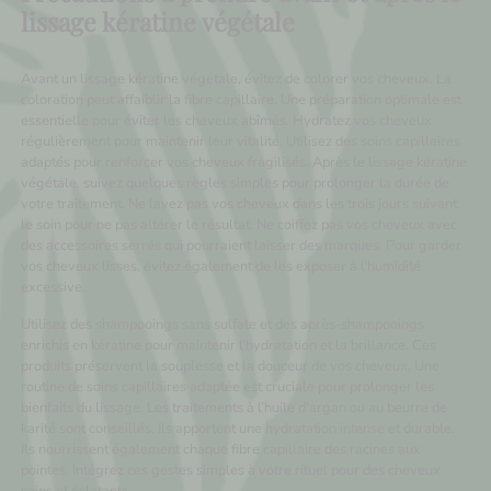
lissage kératine végétale
Avant un lissage kératine végétale, évitez de colorer vos cheveux. La
coloration peut affaiblir la fibre capillaire. Une préparation optimale est
essentielle pour éviter les cheveux abîmés. Hydratez vos cheveux
régulièrement pour maintenir leur vitalité. Utilisez des soins capillaires
adaptés pour renforcer vos cheveux fragilisés. Après le lissage kératine
végétale, suivez quelques règles simples pour prolonger la durée de
votre traitement. Ne lavez pas vos cheveux dans les trois jours suivant
le soin pour ne pas altérer le résultat. Ne coiffez pas vos cheveux avec
des accessoires serrés qui pourraient laisser des marques. Pour garder
vos cheveux lisses, évitez également de les exposer à l’humidité
excessive.
Utilisez des shampooings sans sulfate et des après-shampooings
enrichis en kératine pour maintenir l’hydratation et la brillance. Ces
produits préservent la souplesse et la douceur de vos cheveux. Une
routine de soins capillaires adaptée est cruciale pour prolonger les
bienfaits du lissage. Les traitements à l’huile d’argan ou au beurre de
karité sont conseillés. Ils apportent une hydratation intense et durable.
Ils nourrissent également chaque fibre capillaire des racines aux
pointes. Intégrez ces gestes simples à votre rituel pour des cheveux