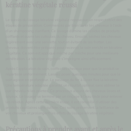
kératine végétale réussi
Le succès du lissage kératine végétale repose sur un respect strict des
étapes de préparation. Commencez par bien laver les cheveux à l’aide
d’un shampooing clarifiant. Ce lavage élimine les résidus de produits
coiffants et ouvre les cuticules du cheveu. Ensuite, séchez les cheveux
légèrement avec une serviette, tout en évitant de les frotter. Les
cheveux doivent être préparés pour recevoir le soin enrichi en kératine
végétale. Ce soin est appliqué mèche par mèche pour une meilleure
pénétration. La kératine végétale s’imprègne ainsi efficacement.
Après l’application du soin, coiffez les cheveux pour que le produit se
répartisse uniformément. Laissez poser quelques minutes pour que le
soin agisse en profondeur. Le passage du fer à lisser fixe la kératine.
Une température adaptée garantit un résultat optimal sans abîmer le
cuir chevelu ni les pointes. Ce processus assure des cheveux lisses et
soyeux. Le lissage se termine par un rinçage à l’eau tiède pour enlever
les résidus. Après cette dernière étape, il est conseillé d’utiliser des
produits capillaires sans sulfate. Ces soins préservent la brillance de
vos cheveux et prolongent les effets du lissage kératine végétale.
Précautions à prendre avant et après le