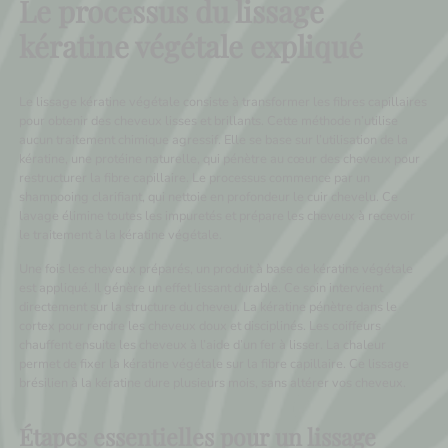
Le processus du lissage
kératine végétale expliqué
Le lissage kératine végétale consiste à transformer les fibres capillaires
pour obtenir des cheveux lisses et brillants. Cette méthode n’utilise
aucun traitement chimique agressif. Elle se base sur l’utilisation de la
kératine, une protéine naturelle, qui pénètre au cœur des cheveux pour
restructurer la fibre capillaire. Le processus commence par un
shampooing clarifiant, qui nettoie en profondeur le cuir chevelu. Ce
lavage élimine toutes les impuretés et prépare les cheveux à recevoir
le traitement à la kératine végétale.
Une fois les cheveux préparés, un produit à base de kératine végétale
est appliqué. Il génère un effet lissant durable. Ce soin intervient
directement sur la structure du cheveu. La kératine pénètre dans le
cortex pour rendre les cheveux doux et disciplinés. Les coiffeurs
chauffent ensuite les cheveux à l’aide d’un fer à lisser. La chaleur
permet de fixer la kératine végétale sur la fibre capillaire. Ce lissage
brésilien à la kératine dure plusieurs mois, sans altérer vos cheveux.
Étapes essentielles pour un lissage