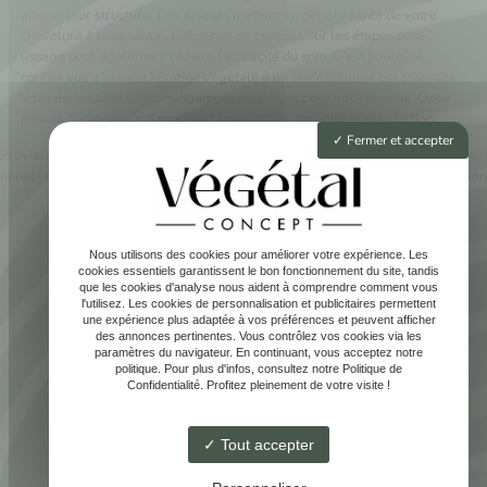
altérer leur structure. Ces erreurs mettent en péril la santé de votre
chevelure à long terme. L’absence de conseils sur les étapes post-
lissage peut également réduire l’efficacité du soin. C’est pourquoi
confier votre lissage kératine végétale à un professionnel est essentiel.
Vous évitez ainsi les conséquences négatives pour vos cheveux. Opter
pour la compétence d’un expert vous assure sérénité et satisfaction.
Fermer et accepter
Previous:
Soins capillaires essentiels
Next:
Routine essentielle pour le soin
après une décoloration
après coloration
Navigation
de
Nous utilisons des cookies pour améliorer votre expérience. Les
l’article
cookies essentiels garantissent le bon fonctionnement du site, tandis
que les cookies d'analyse nous aident à comprendre comment vous
Accueil
l'utilisez. Les cookies de personnalisation et publicitaires permettent
une expérience plus adaptée à vos préférences et peuvent afficher
Coloration végétale
des annonces pertinentes. Vous contrôlez vos cookies via les
Le blond
paramètres du navigateur. En continuant, vous acceptez notre
politique. Pour plus d'infos, consultez notre Politique de
Soins
Confidentialité. Profitez pleinement de votre visite !
Contact
Tout accepter