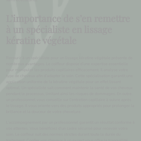
sains et éclatants.
L’importance de s’en remettre
à un spécialiste en lissage
kératine végétale
Recourir à un spécialiste pour un lissage kératine végétale présente de
nombreux avantages. Le coiffeur dispose d’une expertise essentielle
pour manipuler les produits capillaires efficacement. Il analyse votre
type de cheveux afin d’adapter le soin. Cette spécialisation garantit une
application uniforme de la kératine végétale pour un effet lissant
optimal. Un spécialiste sait comment maintenir la santé de vos cheveux
pendant le processus, limitant ainsi les risques de dommages. En outre,
un professionnel vous conseille sur l’entretien capillaire à suivre après
le lissage. Il vous oriente vers des produits appropriés pour prolonger la
brillance et la douceur de votre chevelure.
L’accompagnement par un professionnel garantit un résultat conforme à
vos attentes. Vous bénéficiez d’un cadre sécurisé pour recevoir votre
soin. Le coiffeur suit des normes strictes durant toute la durée du
traitement. Confier vos cheveux à un expert vous offre la tranquillité