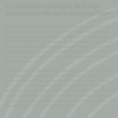
Les bienfaits spécifiques du lissage
keratine vegetale sur la santé capillaire
Un traitement à la kératine végétale offre des bénéfices singuliers à la
structure du cheveu. En premier lieu, il nourrit et assouplit chaque fibre
capillaire, offrant vigueur et vitalité. Les cheveux colorés gagnent en
éclat tout en régénérant leurs longueurs endommagées. Ce soin lissant
agit comme un baume protecteur. Il enveloppe chaque mèche, aidant à
dompter les cheveux rebelles. Les frisottis disparaissent au profit d’une
crinière soyeuse et domptée. Ainsi, vos cheveux retrouvent une texture
douce et facile à brosser.
En outre, la kératine végétale contient des acides aminés essentiels à la
santé capillaire. Ceux-ci réparent les dommages causés par les
traitements chimiques tels que décolorations ou permanentes. Chaque
application offre un traitement hydratant, essentiel pour réparer les
pointes cassantes. Vos cheveux obtiennent une meilleure élasticité. Le
cuir chevelu bénéficie aussi de ces soins en étant hydrater, ce qui apaise
les irritations. Les cheveux fins et épais reçoivent la même attention,
garantissant des résultats visibles et durables.